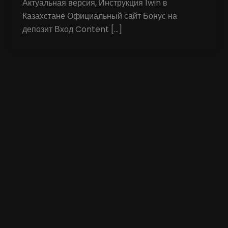
Актуальная версия, Инструкция 1win в
Казахстане Официальный сайт Бонус на
депозит Вход Content […]