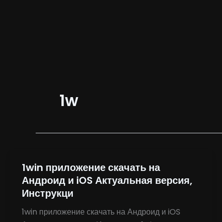
Ir
para
o
conteúdo
1w
1win приложение скачать на
Андроид и iOS Актуальная версия,
Инструкци
1win приложение скачать на Андроид и iOS