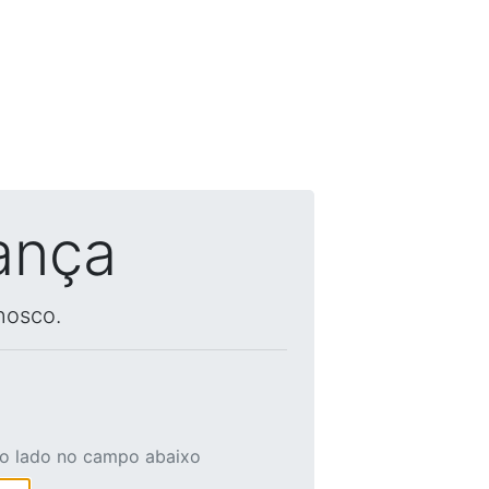
ança
nosco.
ao lado no campo abaixo