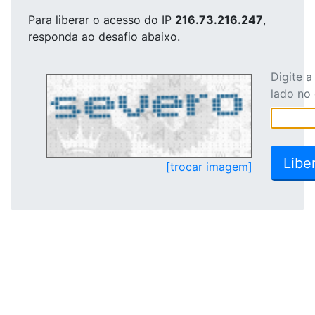
Para liberar o acesso
do IP
216.73.216.247
,
responda ao desafio abaixo.
Digite 
lado no
[trocar imagem]