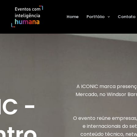
Home
Portfólio
Contato
A ICONIC marca presença
Mercado, no Windsor Bar
IC -
O evento reúne empresas, 
ntro
e internacionais do se
conteúdo técnico, netw