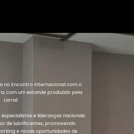
 no Encontro Internacional com o
ra, com um estande produzido pela
Larrat.
especialistas e lideranças nacionais
tor de lubrificantes, promovendo
orking e novas oportunidades de