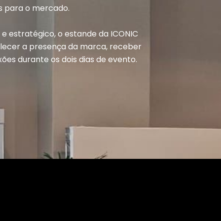
s para o mercado.
 estratégico, o estande da ICONIC
talecer a presença da marca, receber
ões durante os dois dias de evento.