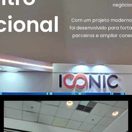
negócio
cional
Com um projeto moderno e
foi desenvolvido para for
parceiros e ampliar conex