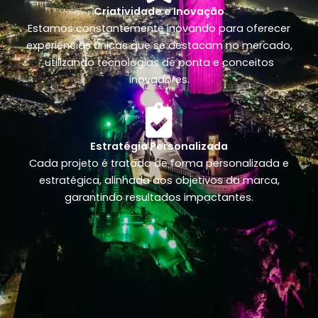
Criatividade e Inovação
Estamos constantemente inovando para oferecer
experiências únicas que se destacam no mercado,
utilizando tecnologias de ponta e conceitos
inovadores.
Estratégia Personalizada
Cada projeto é tratado de forma personalizada e
estratégica, alinhada aos objetivos da marca,
garantindo resultados impactantes.