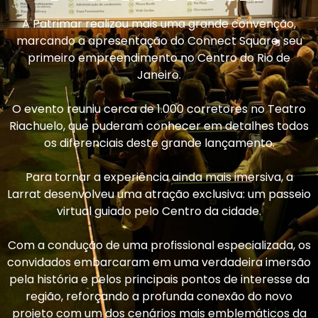
A Patrimar realizou mais uma grande convenção,
marcando a apresentação do Connect Square, seu
primeiro empreendimento no Centro do Rio de
Janeiro.
O evento reuniu cerca de 1.000 corretores no Teatro
Riachuelo, que puderam conhecer em detalhes todos
os diferenciais deste grande lançamento.
Para tornar a experiência ainda mais imersiva, a
Larrat desenvolveu uma atração exclusiva: um passeio
virtual guiado pelo Centro da cidade.
Com a condução de uma profissional especializada, os
convidados embarcaram em uma verdadeira imersão
pela história e pelos principais pontos de interesse da
região, reforçando a profunda conexão do novo
projeto com um dos cenários mais emblemáticos da