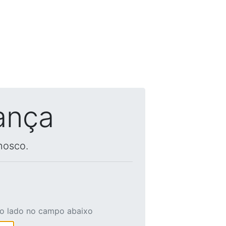
ança
nosco.
ao lado no campo abaixo