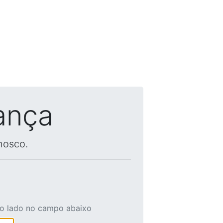
ança
nosco.
ao lado no campo abaixo