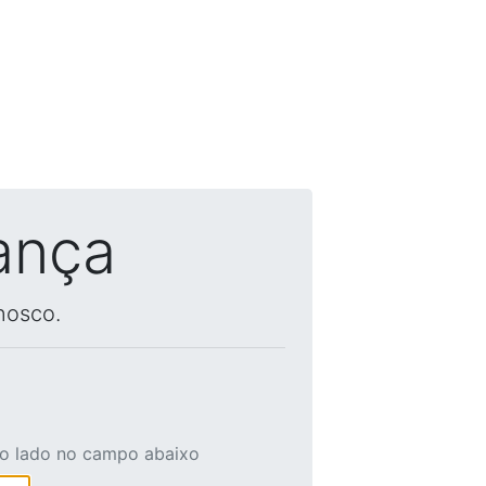
ança
nosco.
ao lado no campo abaixo