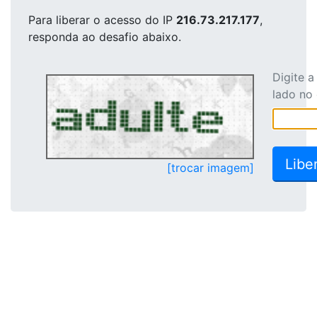
Para liberar o acesso
do IP
216.73.217.177
,
responda ao desafio abaixo.
Digite 
lado no
[trocar imagem]