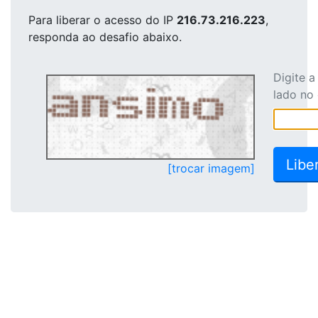
Para liberar o acesso
do IP
216.73.216.223
,
responda ao desafio abaixo.
Digite 
lado no
[trocar imagem]