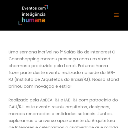
Ir
para
o
conteúdo
Uma semana incrível no 1º Salão Rio de Interiores! O
Casashopping marcou presença com um stand
charmoso produzido pela Larrat. Foi uma honra
fazer parte deste evento realizado na sede do IAB-
RJ (Instituto de Arquitetos do Brasil/RJ). Nosso stand
brilhou com inovação e estilo!
Realizado pela AsBEA-RJ e IAB-RJ com patrocínio do
CAU/RJ, este evento reuniu arquitetos, designers,
marcas renomadas e entidades setoriais. Juntos,
exploramos o universo apaixonante da Arquitetura
de Interiores e celebramos a criatividade que molda