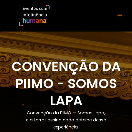
Ir
para
o
conteúdo
CONVENÇÃO DA
PIIMO - SOMOS
LAPA
Convenção da PIIMO — Somos Lapa,
e a Larrat assina cada detalhe dessa
experiência.