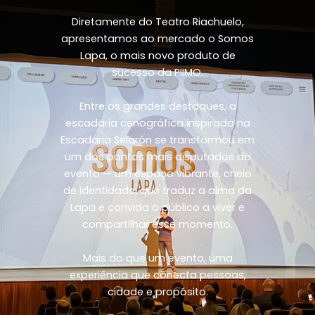
Diretamente do Teatro Riachuelo,
apresentamos ao mercado o Somos
Lapa, o mais novo produto de
sucesso da PIIMO.
Entre os grandes destaques, a
escadaria cenográfica inspirada na
Escadaria Selarón se transformou em
um dos pontos mais disputados do
evento — um espaço vibrante, cheio
de identidade, que traduz a alma da
Lapa e convida o público a viver e
compartilhar esse momento.
Mais do que um evento, uma
experiência que conecta pessoas,
cidade e propósito.