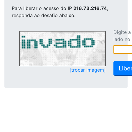
Para liberar o acesso
do IP
216.73.216.74
,
responda ao desafio abaixo.
Digite 
lado no
[trocar imagem]