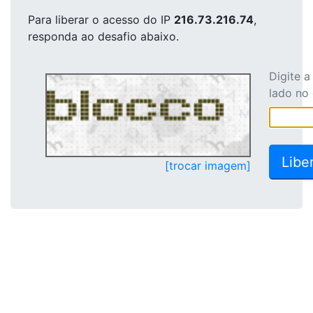
Para liberar o acesso
do IP
216.73.216.74
,
responda ao desafio abaixo.
Digite 
lado no
[trocar imagem]