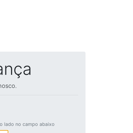
ança
nosco.
ao lado no campo abaixo