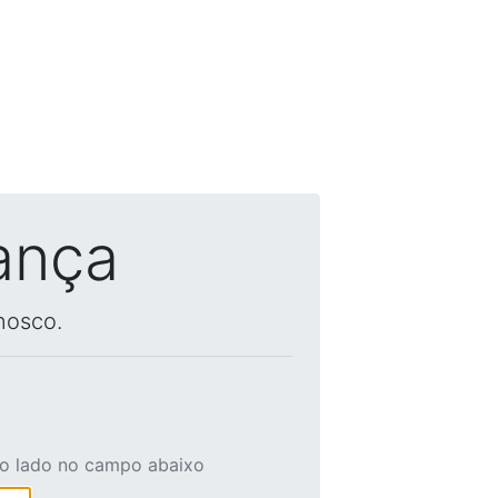
ança
nosco.
ao lado no campo abaixo